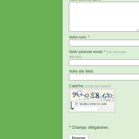
Votre nom: *
Votre adresse email: *
(ne sera pas
affichée)
Votre site Web:
Captcha:
(code anti-spam)
↺
Veuillez entrer le code.
* Champs obligatoires
Envoyer