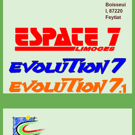
Boisseui
l, 87220
Feytiat