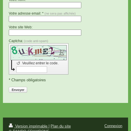
Votre adresse email: *
(ne sera pas affichée)
Votre site Web:
Captcha:
(code anti-spam)
↺
Veuillez entrer le code.
* Champs obligatoires
Envoyer
Connexion
Version imprimable
|
Plan du site